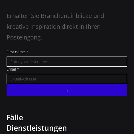
Erhalten Sie Brancheneinblicke und
kreative Inspiration direkt in Ihren
Posteingang.
First name
*
Email
*
→
Fälle
Dienstleistungen