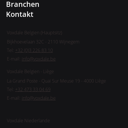
Branchen
Kontakt
Voxdale Belgien (Hauptsitz)
Bijkhoevelaan 32C - 2110 Wijnegem
Tel:
+32 (0)3 226 83 10
E-mail:
info@voxdale.be
Voxdale Belgien - Liège
La Grand Poste - Quai Sur Meuse 19 - 4000 Liège
Tel:
+32 473 33 04 69
E-mail:
info@voxdale.be
Voxdale Niederlande