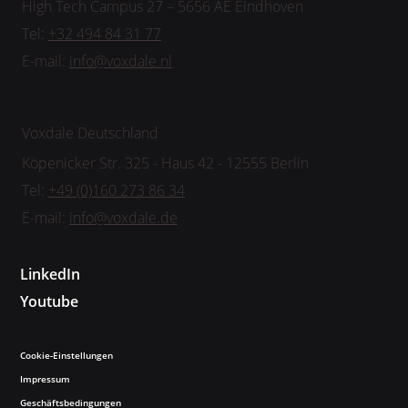
High Tech Campus 27 – 5656 AE Eindhoven
Tel:
+32 494 84 31 77
E-mail:
info@voxdale.nl
Voxdale Deutschland
Köpenicker Str. 325 - Haus 42 - 12555 Berlin
Tel:
+49 (0)160 273 86 34
E-mail:
info@voxdale.de
LinkedIn
Youtube
Cookie-Einstellungen
Impressum
Geschäftsbedingungen