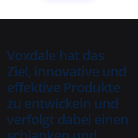
Voxdale hat das
Ziel, innovative und
effektive Produkte
zu entwickeln und
verfolgt dabei einen
schlanken und