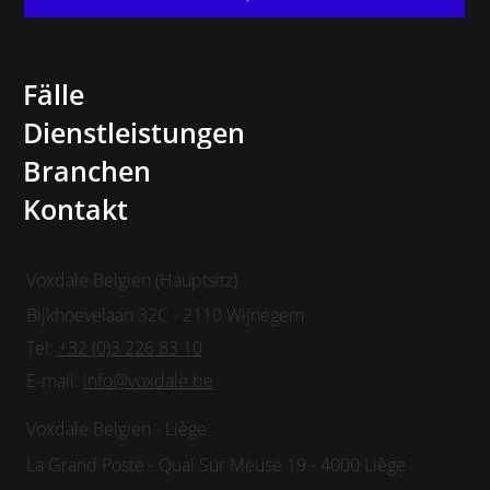
Fälle
Dienstleistungen
Branchen
Kontakt
Voxdale Belgien (Hauptsitz)
Bijkhoevelaan 32C - 2110 Wijnegem
Tel:
+32 (0)3 226 83 10
E-mail:
info@voxdale.be
Voxdale Belgien - Liège
La Grand Poste - Quai Sur Meuse 19 - 4000 Liège