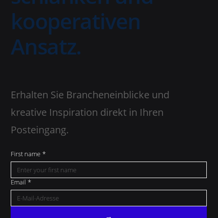
kooperativen
Ansatz.
Erhalten Sie Brancheneinblicke und
kreative Inspiration direkt in Ihren
Posteingang.
First name
*
Email
*
→