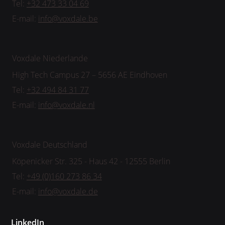
Tel:
+32 473 33 04 69
E-mail:
info@voxdale.be
Voxdale Niederlande
High Tech Campus 27 – 5656 AE Eindhoven
Tel:
+32 494 84 31 77
E-mail:
info@voxdale.nl
Voxdale Deutschland
Köpenicker Str. 325 - Haus 42 - 12555 Berlin
Tel:
+49 (0)160 273 86 34
E-mail:
info@voxdale.de
LinkedIn