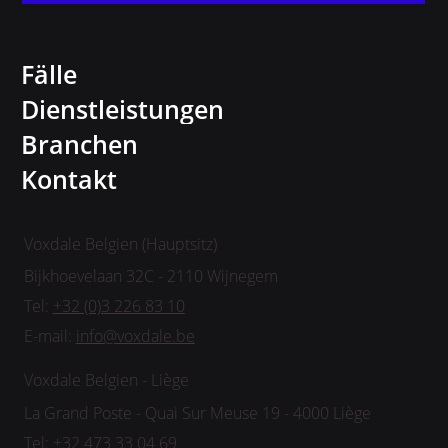
Fälle
Dienstleistungen
Branchen
Kontakt
Voxdale Belgien (Hauptsitz)
Bijkhoevelaan 32C - 2110 Wijnegem
Tel:
+32 (0)3 226 83 10
E-mail:
info@voxdale.be
Voxdale Belgien - Liège
La Grand Poste - Quai Sur Meuse 19 - 4000 Liège
Tel:
+32 473 33 04 69