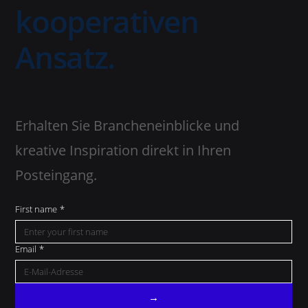
kooperativen
Ansatz.
Erhalten Sie Brancheneinblicke und
kreative Inspiration direkt in Ihren
Posteingang.
First name
*
Email
*
→