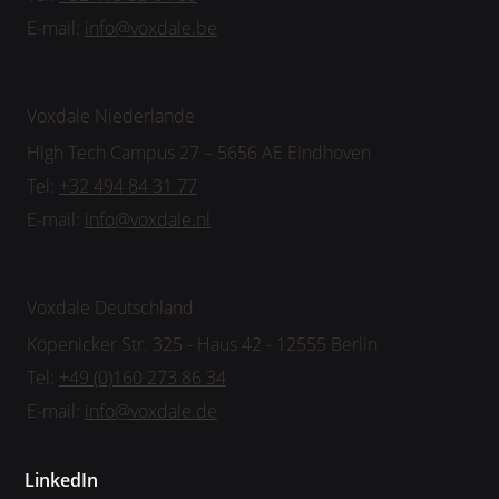
E-mail:
info@voxdale.be
Voxdale Niederlande
High Tech Campus 27 – 5656 AE Eindhoven
Tel:
+32 494 84 31 77
E-mail:
info@voxdale.nl
Voxdale Deutschland
Köpenicker Str. 325 - Haus 42 - 12555 Berlin
Tel:
+49 (0)160 273 86 34
E-mail:
info@voxdale.de
LinkedIn