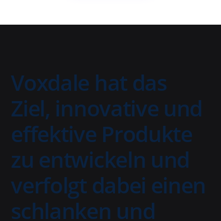
Voxdale hat das
Ziel, innovative und
effektive Produkte
zu entwickeln und
verfolgt dabei einen
schlanken und