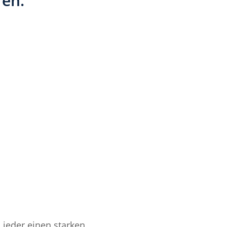
ren.
 jeder einen starken 