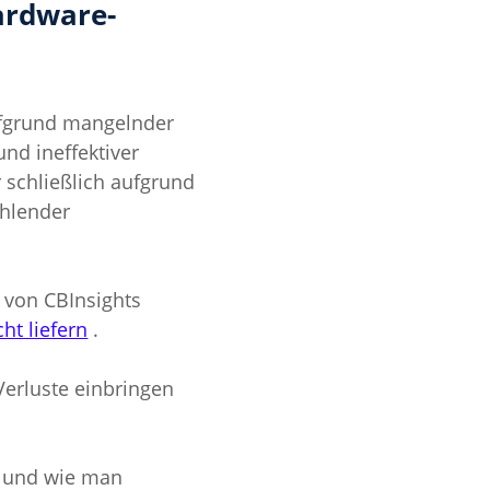
ardware-
fgrund mangelnder 
d ineffektiver 
r schließlich aufgrund 
hlender 
 von CBInsights 
ht liefern
 .
erluste einbringen 
n und wie man 