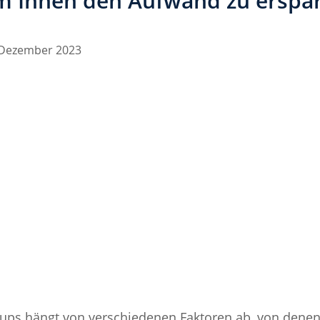
m Ihnen den Aufwand zu erspa
 Dezember 2023
t-ups hängt von verschiedenen Faktoren ab, von denen