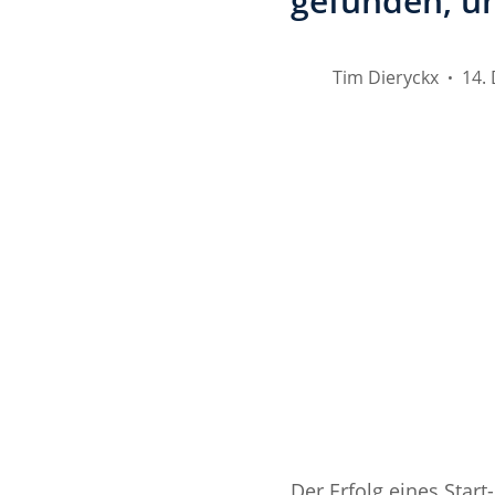
gefunden, u
Tim Dieryckx
14.
•
Der Erfolg eines Star