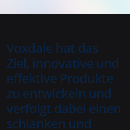
Voxdale hat das
Ziel, innovative und
effektive Produkte
zu entwickeln und
verfolgt dabei einen
schlanken und