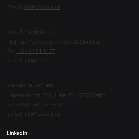
E-mail:
info@voxdale.be
Voxdale Niederlande
High Tech Campus 27 – 5656 AE Eindhoven
Tel:
+32 494 84 31 77
E-mail:
info@voxdale.nl
Voxdale Deutschland
Köpenicker Str. 325 - Haus 42 - 12555 Berlin
Tel:
+49 (0)160 273 86 34
E-mail:
info@voxdale.de
LinkedIn