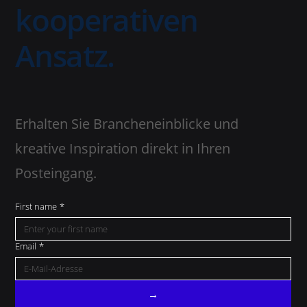
kooperativen
Ansatz.
Erhalten Sie Brancheneinblicke und
kreative Inspiration direkt in Ihren
Posteingang.
First name
*
Email
*
→