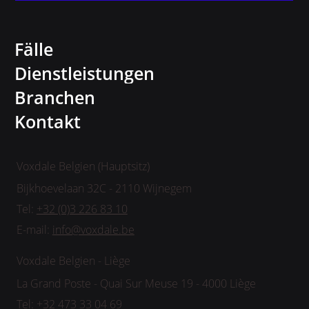
Fälle
Dienstleistungen
Branchen
Kontakt
Voxdale Belgien (Hauptsitz)
Bijkhoevelaan 32C - 2110 Wijnegem
Tel:
+32 (0)3 226 83 10
E-mail:
info@voxdale.be
Voxdale Belgien - Liège
La Grand Poste - Quai Sur Meuse 19 - 4000 Liège
Tel:
+32 473 33 04 69