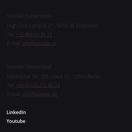
Voxdale Niederlande
High Tech Campus 27 – 5656 AE Eindhoven
Tel:
+32 494 84 31 77
E-mail:
info@voxdale.nl
Voxdale Deutschland
Köpenicker Str. 325 - Haus 42 - 12555 Berlin
Tel:
+49 (0)160 273 86 34
E-mail:
info@voxdale.de
LinkedIn
Youtube