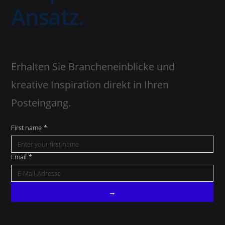
Ansatz.
Erhalten Sie Brancheneinblicke und
kreative Inspiration direkt in Ihren
Posteingang.
First name
*
Email
*
→