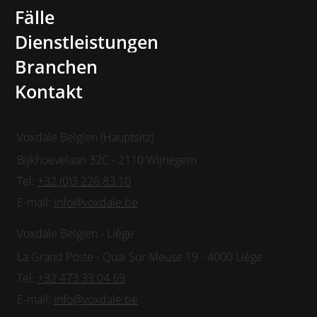
Fälle
Dienstleistungen
Branchen
Kontakt
Voxdale Belgien (Hauptsitz)
Bijkhoevelaan 32C - 2110 Wijnegem
Tel:
+32 (0)3 226 83 10
E-mail:
info@voxdale.be
Voxdale Belgien - Liège
La Grand Poste - Quai Sur Meuse 19 - 4000 Liège
Tel:
+32 473 33 04 69
E-mail:
info@voxdale.be