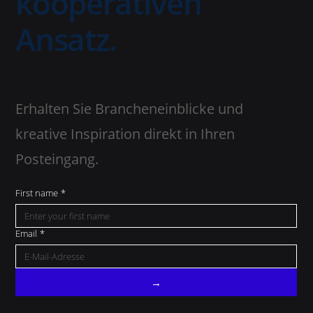
kooperativen
Ansatz.
Erhalten Sie Brancheneinblicke und
kreative Inspiration direkt in Ihren
Posteingang.
First name
*
Email
*
→