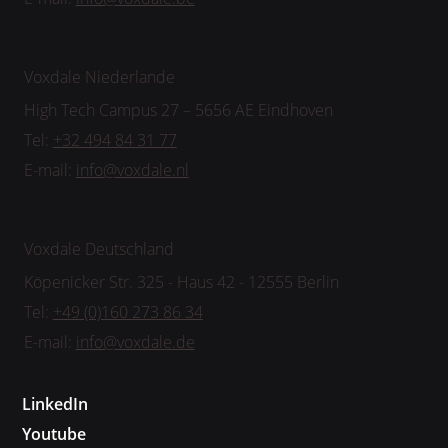
Voxdale Niederlande
High Tech Campus 27 – 5656 AE Eindhoven
Tel:
+32 494 84 31 77
E-mail:
info@voxdale.nl
Voxdale Deutschland
Köpenicker Str. 325 - Haus 42 - 12555 Berlin
Tel:
+49 (0)160 273 86 34
E-mail:
info@voxdale.de
LinkedIn
Youtube