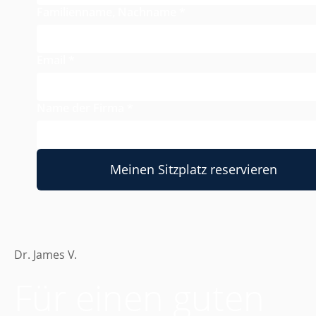
Familienname, Nachname
*
Email
*
Name der Firma
*
Meinen Sitzplatz reservieren
Dr. James V.
Für einen guten