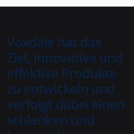
Voxdale hat das
Ziel, innovative und
effektive Produkte
zu entwickeln und
verfolgt dabei einen
schlanken und