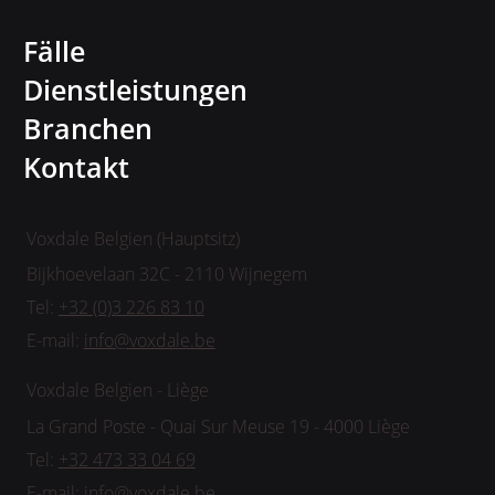
Fälle
Dienstleistungen
Branchen
Kontakt
Voxdale Belgien (Hauptsitz)
Bijkhoevelaan 32C - 2110 Wijnegem
Tel:
+32 (0)3 226 83 10
E-mail:
info@voxdale.be
Voxdale Belgien - Liège
La Grand Poste - Quai Sur Meuse 19 - 4000 Liège
Tel:
+32 473 33 04 69
E-mail:
info@voxdale.be