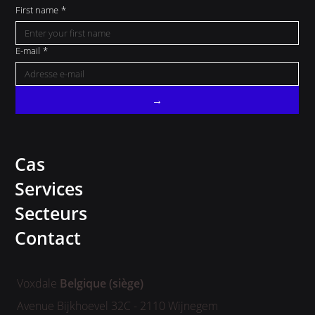
First name
*
E-mail
*
→
Cas
Services
Secteurs
Contact
Voxdale
Belgique (siège)
Avenue Bijkhoevel 32C - 2110 Wijnegem