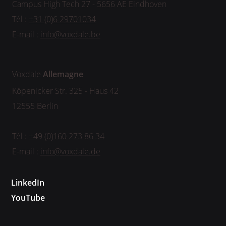
Campus High Tech 27 - 5656 AE Eindhoven
Tél :
+31 (0)6 29701034
E-mail :
info@voxdale.be
Voxdale
Allemagne
Köpenicker Str. 325 - Haus 42
12555 Berlin
Tél :
+49 (0)160 273 86 34
E-mail :
info@voxdale.de
LinkedIn
YouTube