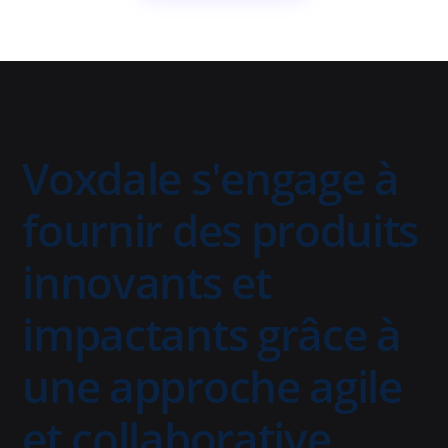
Voxdale s'engage à
fournir des produits
innovants et
impactants grâce à
une approche agile
et collaborative.