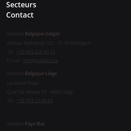
Secteurs
Contact
Voxdale
Belgique (siège)
Avenue Bijkhoevel 32C - 2110 Wijnegem
Tél :
+32 (0)3 226 83 10
E-mail :
info@voxdale.be
Voxdale
Belgique Liège
La Grand Poste
Quai Sur Meuse 19 - 4000 Liège
Tel :
+32 473 33 04 69
Voxdale
Pays-Bas